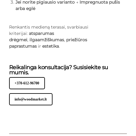
Jei norite pigiausio varianto
→
Impregnuota pušis
arba eglė
Renkantis medieną terasai, svarbiausi
kriterijai:
atsparumas
drėgmei
,
ilgaamžiškumas
,
priežiūros
paprastumas
ir
estetika
.
Reikalinga konsultacija? Susisiekite su
mumis.
+370-612-96700
info@woodmarket.lt