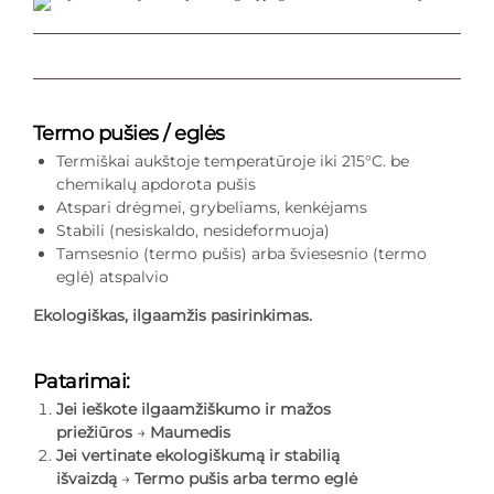
Termo pušies / eglės
Termiškai aukštoje temperatūroje iki 215°C. be
chemikalų apdorota pušis
Atspari drėgmei, grybeliams, kenkėjams
Stabili (nesiskaldo, nesideformuoja)
Tamsesnio (termo pušis) arba šviesesnio (termo
eglė) atspalvio
Ekologiškas, ilgaamžis pasirinkimas.
Patarimai:
Jei ieškote ilgaamžiškumo ir mažos
priežiūros
→
Maumedis
Jei vertinate ekologiškumą ir stabilią
išvaizdą
→
Termo pušis arba termo eglė