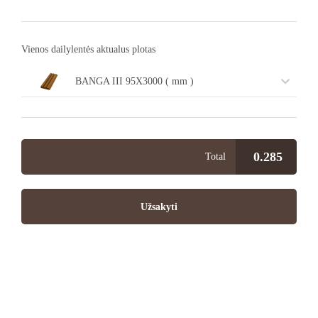
Vienos dailylentės aktualus plotas
BANGA III 95X3000 ( mm )
0.285
Total
Užsakyti