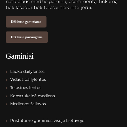
natūralaus medžio gaminių asortimentą, tinkamą
tiek fasadui, tiek terasai, tiek interjerui.
Užklausa gaminiams
Užklausa paslaugoms
Gaminiai
Lauko dailylentės
Vidaus dailylentės
Terasinės lentos
Konstrukcinė mediena
Medienos žaliavos
Pristatome gaminius visoje Lietuvoje