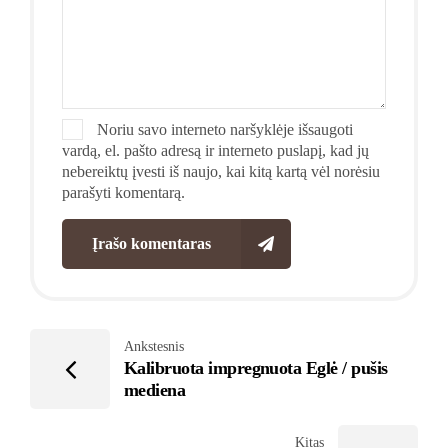
Noriu savo interneto naršyklėje išsaugoti
vardą, el. pašto adresą ir interneto puslapį, kad jų
nebereiktų įvesti iš naujo, kai kitą kartą vėl norėsiu
parašyti komentarą.
Įrašo komentaras
Ankstesnis
Kalibruota impregnuota Eglė / pušis
mediena
Kitas