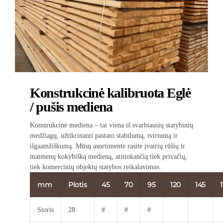
Konstrukcinė kalibruota Eglė
/ pušis mediena
Konstrukcinė mediena – tai viena iš svarbiausių statybinių
medžiagų, užtikrinanti pastato stabilumą, tvirtumą ir
ilgaamžiškumą. Mūsų asortimente rasite įvairių rūšių ir
matmenų kokybišką medieną, atitinkančią tiek privačių,
tiek komercinių objektų statybos reikalavimus.
mm
Plotis
45
70
95
120
145
Storis
28
#
#
#