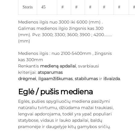
Storis
45
#
#
#
#
#
Medienos ilgis nuo 3000 iki 6000 (mm) .
Galimas medienos ilgio žingsnis kas 300
(mm). Pvz: 3000; 3300; 3600; 3900 ; 4200………
(mm)
Medienos ilgis : nuo 2100-5400mm , žingsnis
kas 300mm
Renkantis
medieną apdailai
, svarbiausi
kriterijai:
atsparumas
drėgmei
,
ilgaamžiškumas
,
stabilumas
ir
išvaizda
.
Eglė / pušis mediena
Eglės, pušies spygliuočių mediena pasižymi
natūraliu tvirtumu, džiūdama mažai traukiasi,
lengvai apdorojama, todėl yra ypač populiari
statybose, vidaus ir lauko apdailai, baldų
pramonėje ir daugelyje kitų gamybos sričių.