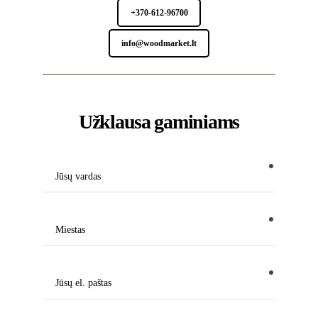
+370-612-96700
info@woodmarket.lt
Užklausa gaminiams