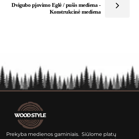
Dvigubo pjovimo Eglė / pušis mediena -
Konstrukcinė mediena
Prekyba medienos gaminiais. Siūlome platų