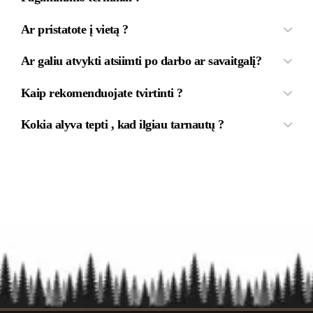
Ar pristatote į vietą ?
Ar galiu atvykti atsiimti po darbo ar savaitgalį?
Kaip rekomenduojate tvirtinti ?
Kokia alyva tepti , kad ilgiau tarnautų ?