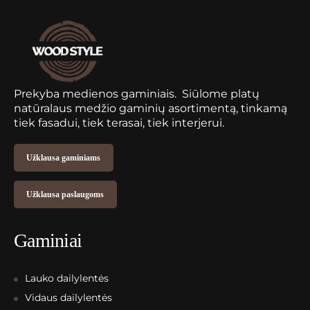
Prekyba medienos gaminiais. Siūlome platų
natūralaus medžio gaminių asortimentą, tinkamą
tiek fasadui, tiek terasai, tiek interjerui.
Užklausa gaminiams
Užklausa paslaugoms
Gaminiai
Lauko dailylentės
Vidaus dailylentės