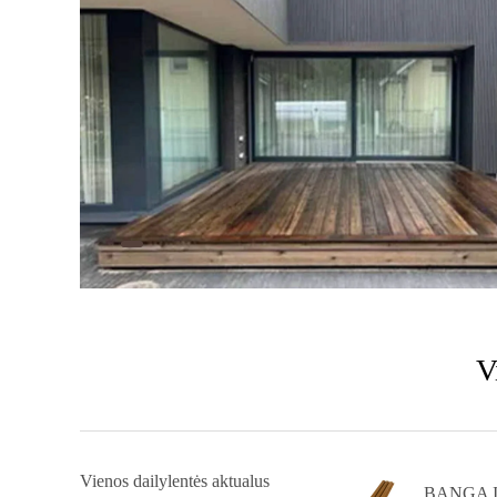
V
Vienos dailylentės aktualus
BANGA II