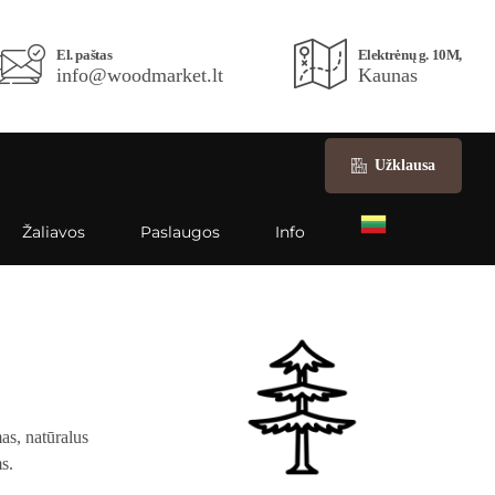
El. paštas
Elektrėnų g. 10M,
info@woodmarket.lt
Kaunas
Užklausa
Žaliavos
Paslaugos
Info
as, natūralus
s.