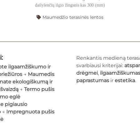
dailylenčių ilgio žingsnis kas 300 (mm)
Maumedžio terasinės lentos
:
Renkantis medieną terasa
svarbiausi kriterijai:
atspa
kote ilgaamžiškumo ir
drėgmei
,
ilgaamžiškuma
riežiūros
→
Maumedis
paprastumas
ir
estetika
.
tinate ekologiškumą ir
 išvaizdą
→
Termo pušis
rmo eglė
te pigiausio
o
→
Impregnuota pušis
lė