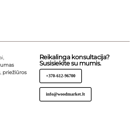
Reikalinga konsultacija?
i,
Susisiekite su mumis.
rumas
s
,
priežiūros
+370-612-96700
info@woodmarket.lt