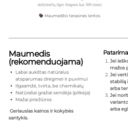
dailylenčių ilgio žingsnis kas 300 (mm)
Maumedžio terasinės lentos
Maumedis
Patarimai
(rekomenduojama)
Jei ieš
mažos p
Labai aukštas natūralus
Jei ver
atsparumas drėgmei ir puvimui
stabilią
Ilgaamžė, tvirta, be chemikalų
arba te
Natūraliai gražiai sendėja (pilkėja)
Jei nori
Mažai priežiūros
variant
arba eg
Geriausias kainos ir kokybės
santykis.