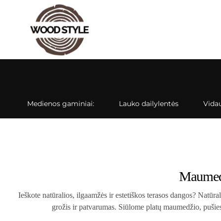
Medienos gaminiai:
Lauko dailylentės
Vidau
Maumedž
Ieškote natūralios, ilgaamžės ir estetiškos terasos dangos? Natūra
grožis ir patvarumas. Siūlome platų maumedžio, pušies,