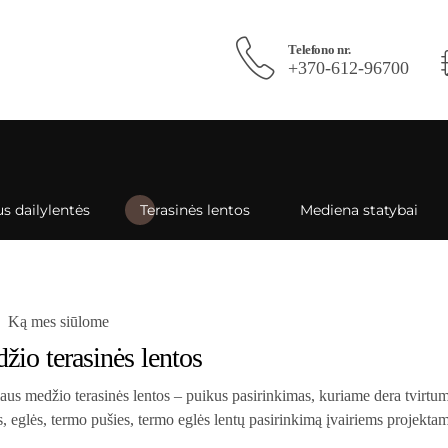
Telefono nr.
+370-612-96700
s dailylentės
Terasinės lentos
Mediena statybai
Ką mes siūlome
io terasinės lentos
laus medžio terasinės lentos – puikus pasirinkimas, kuriame dera tvirtum
 eglės, termo pušies, termo eglės lentų pasirinkimą įvairiems projektam