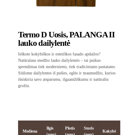
Termo D Uosis, PALANGA II
lauko dailylentė
Ieškote kokybiškos ir estetiškos fasado apdailos?
Natūralaus medžio lauko dailylentės – tai puikus
sprendimas tiek moderniems, tiek tradiciniams pastatams.
Siūlome dailylentes iš pušies, eglės ir maumedžio, kurios
išsiskiria savo atsparumu, ilgaamžiškumu ir natūraliu
grožiu.
Ilgis
Plotis
Storis
Mediena
Kokybė
(mm)
(mm)
(mm)