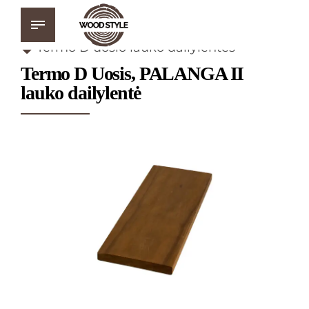
Termo D uosio lauko dailylentės
Termo D Uosis, PALANGA II
lauko dailylentė