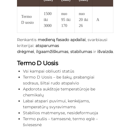
1500
nuo
nuo
Termo
iki
95 iki
20 iki
A
D uosio
3000
170
26
Renkantis
medieną fasado apdailai
, svarbiausi
kriterijai:
atsparumas
drėgmei
,
ilgaamžiškumas
,
stabilumas
ir
išvaizda
.
Termo D Uosis
Vsi kampai obliuoti statūs
Termo D Uosis – be šakų, prabangiai
sodraus, šiltai rudo atspalvio
Apdorota aukštoje temperatūroje be
chemikalų
Labai atspari puvimui, kenkėjams,
temperatūrų svyravimams
Stabilios matmenyse, nesideformuoja
Termo pušis – tamsesnė, termo eglė –
šviesesnė