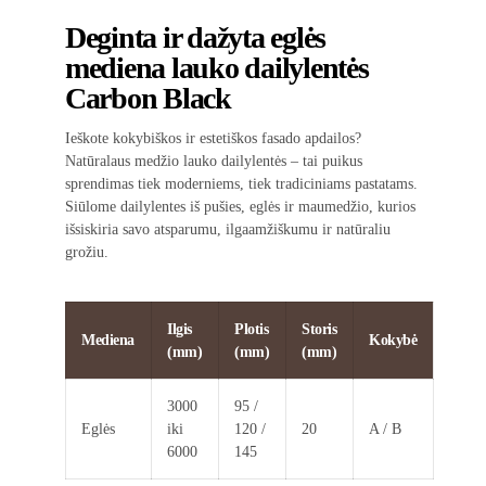
Deginta ir dažyta eglės
mediena lauko dailylentės
Carbon Black
Ieškote kokybiškos ir estetiškos fasado apdailos?
Natūralaus medžio lauko dailylentės – tai puikus
sprendimas tiek moderniems, tiek tradiciniams pastatams.
Siūlome dailylentes iš pušies, eglės ir maumedžio, kurios
išsiskiria savo atsparumu, ilgaamžiškumu ir natūraliu
grožiu.
Ilgis
Plotis
Storis
Mediena
Kokybė
(mm)
(mm)
(mm)
3000
95 /
Eglės
iki
120 /
20
A / B
6000
145