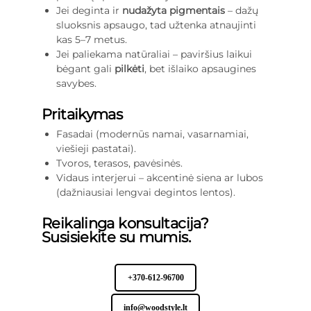
Jei deginta ir
nudažyta pigmentais
– dažų
sluoksnis apsaugo, tad užtenka atnaujinti
kas 5–7 metus.
Jei paliekama natūraliai – paviršius laikui
bėgant gali
pilkėti
, bet išlaiko apsaugines
savybes.
Pritaikymas
Fasadai (modernūs namai, vasarnamiai,
viešieji pastatai).
Tvoros, terasos, pavėsinės.
Vidaus interjerui – akcentinė siena ar lubos
(dažniausiai lengvai degintos lentos).
Reikalinga konsultacija?
Susisiekite su mumis.
+370-612-96700
info@woodstyle.lt