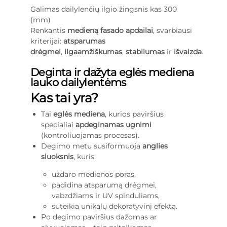
Galimas dailylenčių ilgio žingsnis kas 300
(mm)
Renkantis
medieną fasado apdailai
, svarbiausi
kriterijai:
atsparumas
drėgmei
,
ilgaamžiškumas
,
stabilumas
ir
išvaizda
.
Deginta ir dažyta eglės mediena
lauko dailylentėms
Kas tai yra?
Tai
eglės mediena
, kurios paviršius
specialiai
apdeginamas ugnimi
(kontroliuojamas procesas).
Degimo metu susiformuoja
anglies
sluoksnis
, kuris:
uždaro medienos poras,
padidina atsparumą drėgmei,
vabzdžiams ir UV spinduliams,
suteikia unikalų dekoratyvinį efektą.
Po degimo paviršius dažomas ar