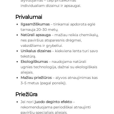
alyvuojamas – taip pritaikomas
individualiam dizainui ir apsaugai.
Privalumai
Ilgaamžiškumas
– tinkamai apdorota eglė
tarnauja 20–30 metų.
Natūrali apsauga
– mažiau reikia chemikalų,
nes paviršius atsparesnis drėgmei,
vabzdžiams ir grybeliui.
Unikalus dizainas
– kiekviena lenta turi savo
tekstūrą.
Ekologiškumas
– naudojama natūrali
ugnies technologija, dažnai su ekologiškais
aliejais.
Mažiau priežiūros
– alyvos atnaujinimas kas
3–5 metus (pagal poreikį).
Priežiūra
Jei nori
juodo deginto efekto
–
rekomenduojama periodiškai atnaujinti
paviršių specialiais aliejais.