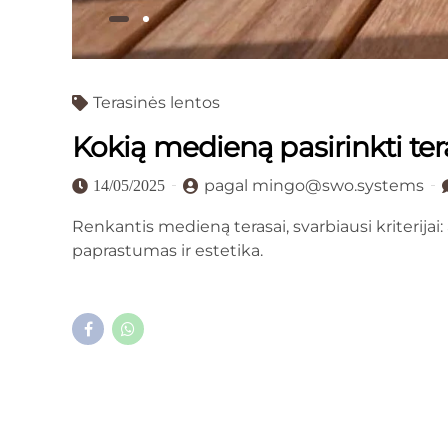
Terasinės lentos
Kokią medieną pasirinkti te
pagal mingo@swo.systems
14/05/2025
Renkantis medieną terasai, svarbiausi kriterija
paprastumas ir estetika.