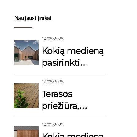
Naujausi įrašai
14/05/2025
Kokią medieną
pasirinkti
fasado
14/05/2025
apdailai?
Terasos
priežiūra,
paruošimas
14/05/2025
dažymui,
Kokią medieną