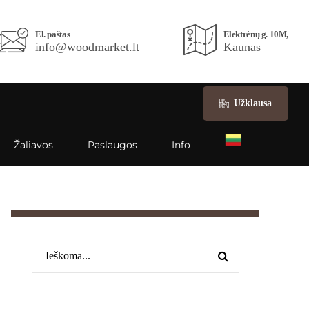
El. paštas
Elektrėnų g. 10M,
info@woodmarket.lt
Kaunas
Užklausa
Žaliavos
Paslaugos
Info