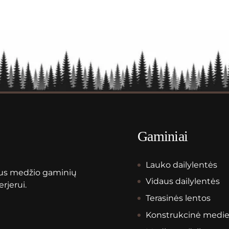
Gaminiai
Lauko dailylentės
aus medžio gaminių
Vidaus dailylentės
erjerui.
Terasinės lentos
Konstrukcinė medi