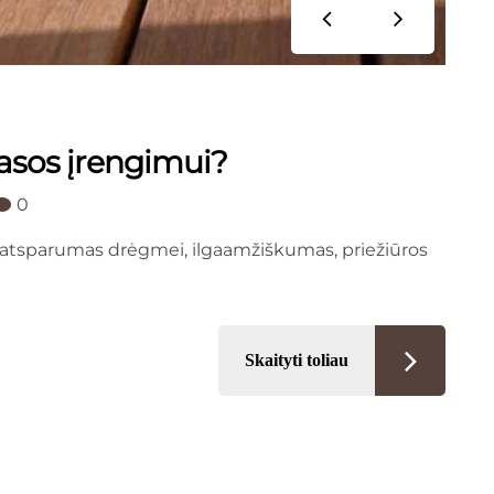
rasos įrengimui?
0
i: atsparumas drėgmei, ilgaamžiškumas, priežiūros
Skaityti toliau