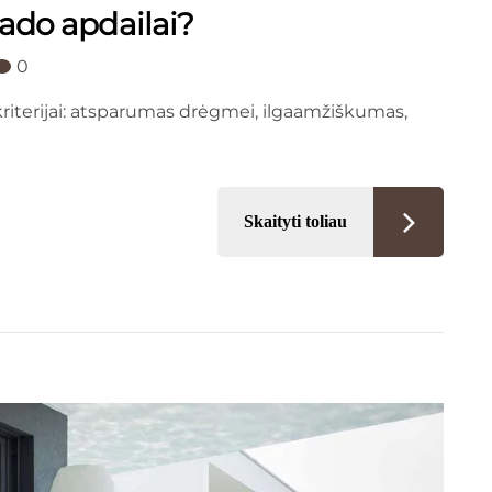
sado apdailai?
0
kriterijai: atsparumas drėgmei, ilgaamžiškumas,
Skaityti toliau