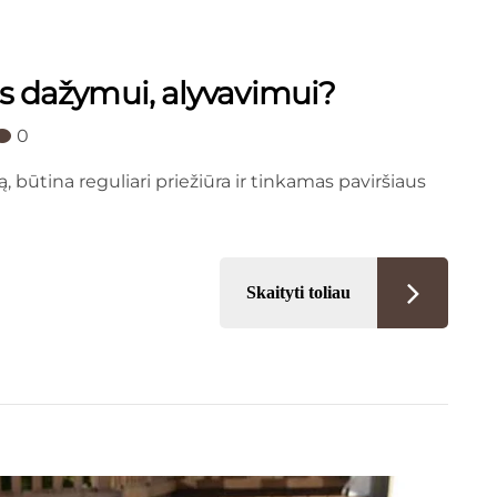
as dažymui, alyvavimui?
0
ą, būtina reguliari priežiūra ir tinkamas paviršiaus
Skaityti toliau