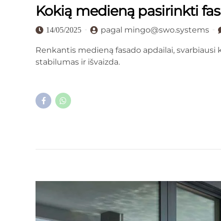
Kokią medieną pasirinkti fa
pagal mingo@swo.systems
14/05/2025
Renkantis medieną fasado apdailai, svarbiausi 
stabilumas ir išvaizda.