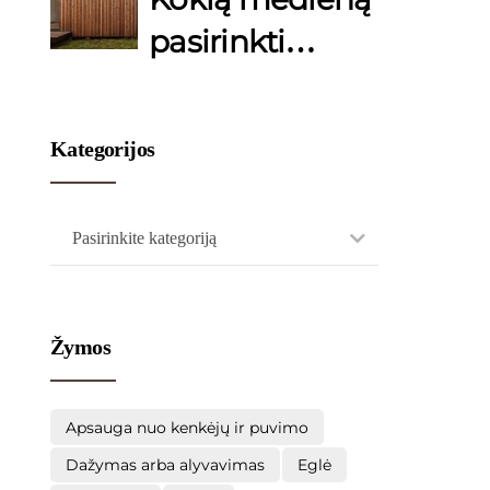
alyvavimui?
pasirinkti
terasos
įrengimui?
Kategorijos
Pasirinkite kategoriją
Žymos
Apsauga nuo kenkėjų ir puvimo
Dažymas arba alyvavimas
Eglė