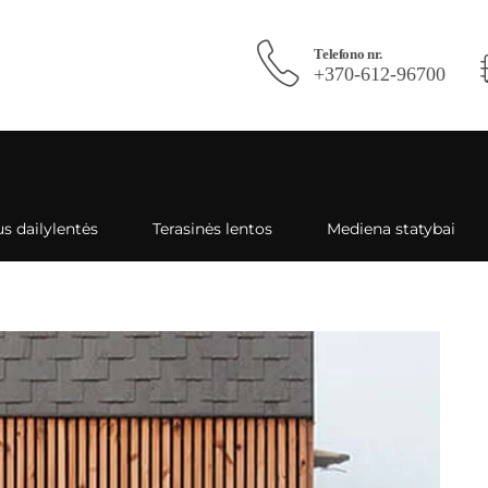
Telefono nr.
+370-612-96700
s dailylentės
Terasinės lentos
Mediena statybai