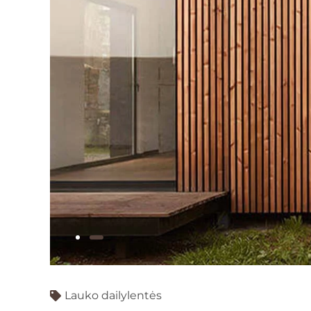
Lauko dailylentės