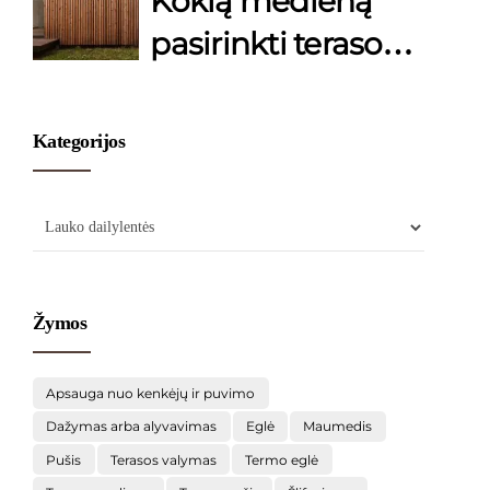
Kokią medieną
pasirinkti terasos
įrengimui?
Kategorijos
Žymos
Apsauga nuo kenkėjų ir puvimo
Dažymas arba alyvavimas
Eglė
Maumedis
Pušis
Terasos valymas
Termo eglė