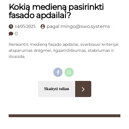
Kokią medieną pasirinkti
fasado apdailai?
pagal mingo@swo.systems
14/05/2025
0
Renkantis medieną fasado apdailai, svarbiausi kriterijai:
atsparumas drėgmei, ilgaamžiškumas, stabilumas ir
išvaizda.
Skaityti toliau