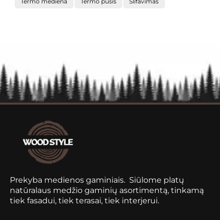
Termo mediena
Termo pušis
Šlifavimas
Prekyba medienos gaminiais. Siūlome platų
natūralaus medžio gaminių asortimentą, tinkamą
tiek fasadui, tiek terasai, tiek interjerui.