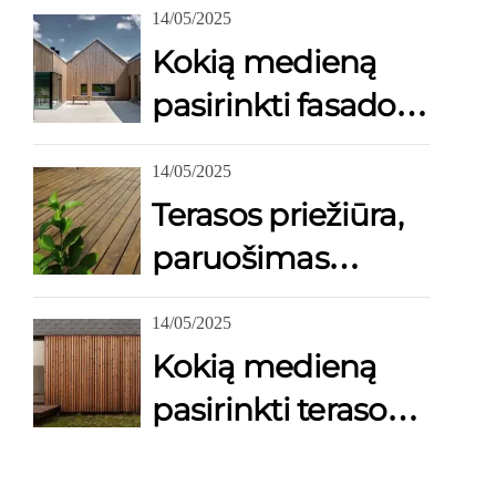
14/05/2025
Kokią medieną
pasirinkti fasado
apdailai?
14/05/2025
Terasos priežiūra,
paruošimas
dažymui,
14/05/2025
alyvavimui?
Kokią medieną
pasirinkti terasos
įrengimui?