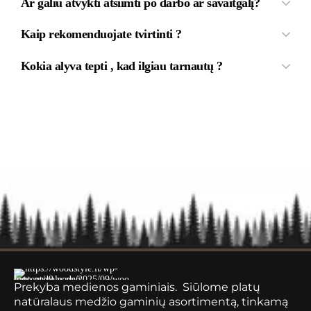
Ar galiu atvykti atsiimti po darbo ar savaitgalį?
Kaip rekomenduojate tvirtinti ?
Kokia alyva tepti , kad ilgiau tarnautų ?
Prekyba medienos gaminiais. Siūlome platų
natūralaus medžio gaminių asortimentą, tinkamą