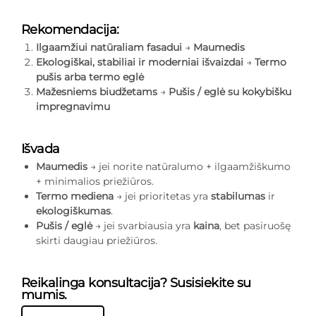
Rekomendacija:
Ilgaamžiui natūraliam fasadui
→
Maumedis
Ekologiškai, stabiliai ir moderniai išvaizdai
→
Termo
pušis arba termo eglė
Mažesniems biudžetams
→
Pušis / eglė su kokybišku
impregnavimu
Išvada
Maumedis
→ jei norite natūralumo + ilgaamžiškumo
+ minimalios priežiūros.
Termo mediena
→ jei prioritetas yra
stabilumas
ir
ekologiškumas
.
Pušis / eglė
→ jei svarbiausia yra
kaina
, bet pasiruošę
skirti daugiau priežiūros.
Reikalinga konsultacija? Susisiekite su
mumis.