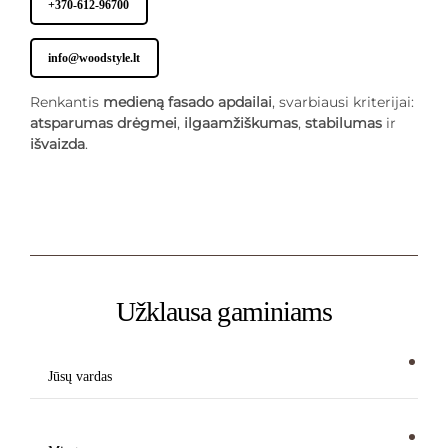
+370-612-96700
info@woodstyle.lt
Renkantis
medieną fasado apdailai
, svarbiausi kriterijai:
atsparumas drėgmei
,
ilgaamžiškumas
,
stabilumas
ir
išvaizda
.
Užklausa gaminiams