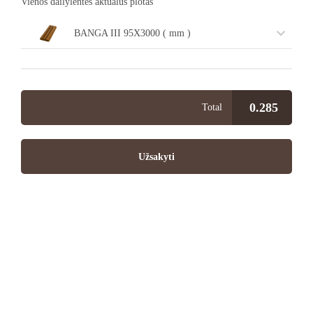
Vienos dailylentės aktualus plotas
BANGA III 95X3000 ( mm )
0.285
Total
Užsakyti