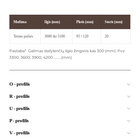
Mediena
Ilgis (mm)
Plotis (mm)
Storis (mm)
Termo pušies
3000 iki 5100
95 / 120
20
Pastaba* Galimas dailylenčių ilgio žingsnis kas 300 (mm). Pvz:
3300; 3600; 3900; 4200 ………(mm)
O - profilis
R - profilis
U - profilis
P - profilis
V - profilis