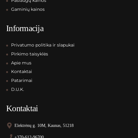
Paslaugų kainos
Gaminių kainos
Informacija
Privatumo politika ir slapukai
Pirkimo taisyklės
Apie mus
Kontaktai
Patarimai
D.U.K.
Kontaktai
Elektrėnų g. 10M, Kaunas, 51218
+370-612-96700