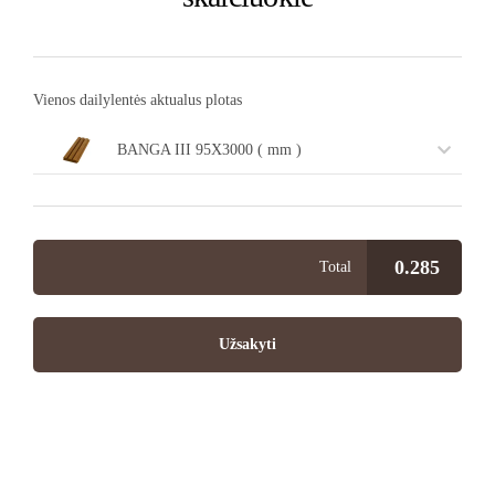
Vienos dailylentės aktualus plotas
BANGA III 95X3000 ( mm )
0.285
Total
Užsakyti