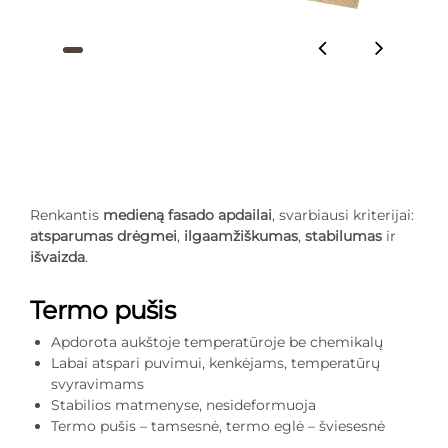
Renkantis
medieną fasado apdailai
, svarbiausi kriterijai:
atsparumas drėgmei
,
ilgaamžiškumas
,
stabilumas
ir
išvaizda
.
Termo pušis
Apdorota aukštoje temperatūroje be chemikalų
Labai atspari puvimui, kenkėjams, temperatūrų
svyravimams
Stabilios matmenyse, nesideformuoja
Termo pušis – tamsesnė, termo eglė – šviesesnė