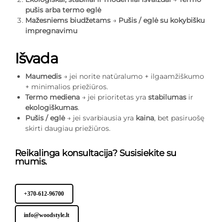
pušis arba termo eglė
Mažesniems biudžetams
→
Pušis / eglė su kokybišku
impregnavimu
Išvada
Maumedis
→ jei norite natūralumo + ilgaamžiškumo
+ minimalios priežiūros.
Termo mediena
→ jei prioritetas yra
stabilumas
ir
ekologiškumas
.
Pušis / eglė
→ jei svarbiausia yra
kaina
, bet pasiruošę
skirti daugiau priežiūros.
Reikalinga konsultacija? Susisiekite su
mumis.
+370-612-96700
info@woodstyle.lt