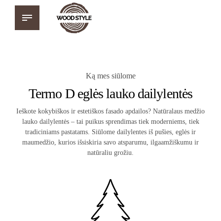
Ką mes siūlome
Termo D eglės lauko dailylentės
Ieškote kokybiškos ir estetiškos fasado apdailos? Natūralaus medžio
lauko dailylentės – tai puikus sprendimas tiek moderniems, tiek
tradiciniams pastatams. Siūlome dailylentes iš pušies, eglės ir
maumedžio, kurios išsiskiria savo atsparumu, ilgaamžiškumu ir
natūraliu grožiu.