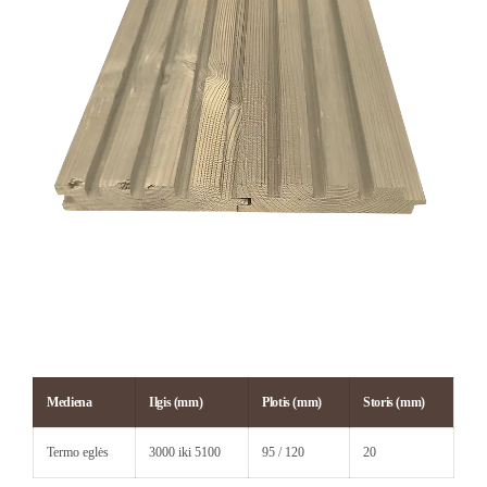
Mediena
Ilgis (mm)
Plotis (mm)
Storis (mm)
Termo eglės
3000 iki 5100
95 / 120
20