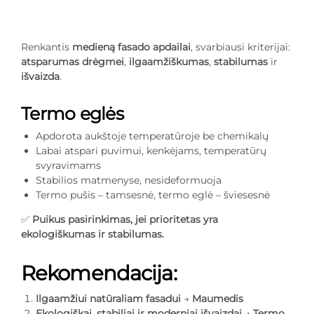
Renkantis
medieną fasado apdailai
, svarbiausi kriterijai:
atsparumas drėgmei
,
ilgaamžiškumas
,
stabilumas
ir
išvaizda
.
Termo eglės
Apdorota aukštoje temperatūroje be chemikalų
Labai atspari puvimui, kenkėjams, temperatūrų
svyravimams
Stabilios matmenyse, nesideformuoja
Termo pušis – tamsesnė, termo eglė – šviesesnė
✅
Puikus pasirinkimas, jei prioritetas yra
ekologiškumas ir stabilumas.
Rekomendacija:
Ilgaamžiui natūraliam fasadui
→
Maumedis
Ekologiškai, stabiliai ir moderniai išvaizdai
→
Termo