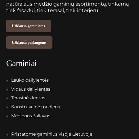
natūralaus medžio gaminių asortimentą, tinkamą
tiek fasadui, tiek terasai, tiek interjerui.
Užklausa gaminiams
Užklausa paslaugoms
Gaminiai
Lauko dailylentės
Vidaus dailylentės
Terasinės lentos
Konstrukcinė mediena
Medienos žaliavos
Pristatome gaminius visoje Lietuvoje