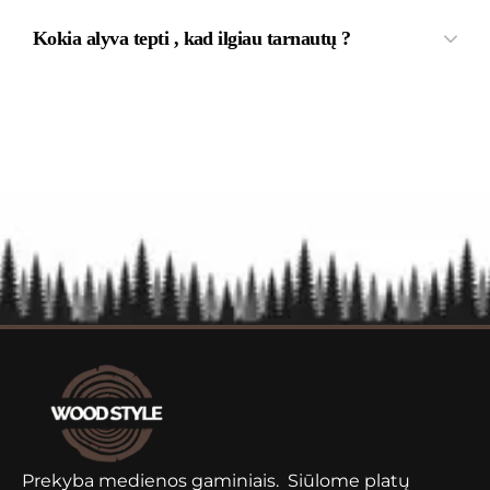
Kokia alyva tepti , kad ilgiau tarnautų ?
Prekyba medienos gaminiais. Siūlome platų