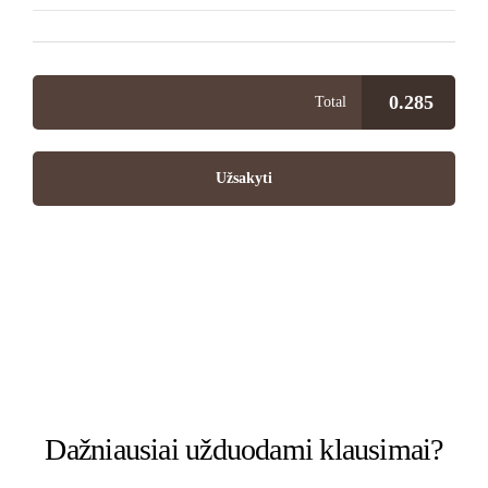
0.285
Total
Užsakyti
Dažniausiai užduodami klausimai?