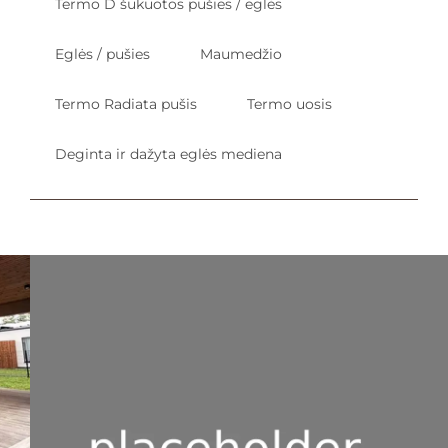
Termo D šukuotos pušies / eglės
Eglės / pušies
Maumedžio
Termo Radiata pušis
Termo uosis
Deginta ir dažyta eglės mediena